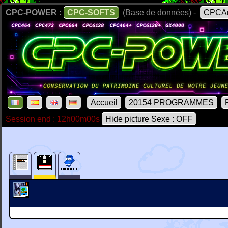
CPC-POWER :
CPC-SOFTS
(Base de données) -
CPCAr
Accueil
20154 PROGRAMMES
Session end : 12h00m00s
Hide picture Sexe : OFF