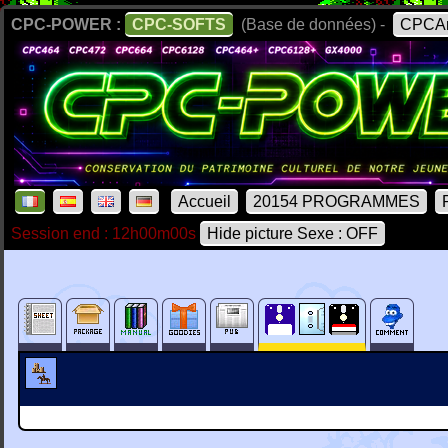
CPC-POWER :
CPC-SOFTS
(Base de données) -
CPCAr
Accueil
20154 PROGRAMMES
Session end : 12h00m00s
Hide picture Sexe : OFF