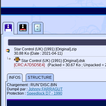
Star Control (UK) (1991) [Original].zip
30.88 Ko (Date : 2021-04-11)
Star Control (UK) (1991) [Original].dsk
[CRC:A7D5D5E4]
(Packed = 30.67 Ko ; Unpacked = 
INFOS
STRUCTURE
Chargement : RUN"DISC.BIN
Dumpé par :
Johnny FARRAGUT
Protection :
Speedlock D7 - 1990