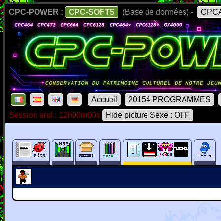
CPC-POWER :
CPC-SOFTS
(Base de données) -
CPCA
Accueil
20154 PROGRAMMES
Session end : 12h00m00s
Hide picture Sexe : OFF