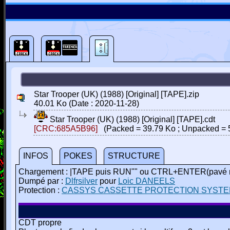
Star Trooper (UK) (1988) [Original] [TAPE].zip
40.01 Ko (Date : 2020-11-28)
Star Trooper (UK) (1988) [Original] [TAPE].cdt
[CRC:685A5B96]
(Packed = 39.79 Ko ; Unpacked = 
INFOS
POKES
STRUCTURE
Chargement : |TAPE puis RUN"" ou CTRL+ENTER(pavé 
Dumpé par :
Dlfrsilver
pour
Loic DANEELS
Protection :
CASSYS CASSETTE PROTECTION SYSTEM 
CDT propre