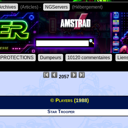
rchives
(Articles) -
NGServers
(Hébergement)
PROTECTIONS
Dumpeurs
10120 commentaires
Lien
2057
© Players (
1988
)
Star Trooper