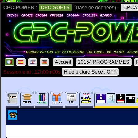
CPC-POWER :
CPC-SOFTS
(Base de données) -
CPCAr
Accueil
20154 PROGRAMMES
Session end : 12h00m00s
Hide picture Sexe : OFF