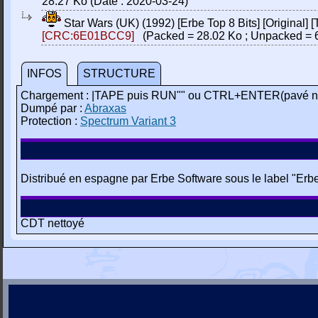
28.27 Ko (Date : 2020-03-24)
Star Wars (UK) (1992) [Erbe Top 8 Bits] [Original] 
[CRC:6E01BCC9]
(Packed = 28.02 Ko ; Unpacked = 
INFOS
STRUCTURE
Chargement : |TAPE puis RUN"" ou CTRL+ENTER(pavé n
Dumpé par :
Abraxas
Protection :
Spectrum Variant 3
Distribué en espagne par Erbe Software sous le label "Erbe
CDT nettoyé