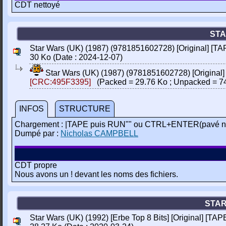
CDT nettoyé
STA
Star Wars (UK) (1987) (9781851602728) [Original] [TA
30 Ko (Date : 2024-12-07)
Star Wars (UK) (1987) (9781851602728) [Original]
[CRC:495F3395]
(Packed = 29.76 Ko ; Unpacked = 74
INFOS
STRUCTURE
Chargement : |TAPE puis RUN"" ou CTRL+ENTER(pavé n
Dumpé par :
Nicholas CAMPBELL
CDT propre
Nous avons un ! devant les noms des fichiers.
STAR
Star Wars (UK) (1992) [Erbe Top 8 Bits] [Original] [TAPE