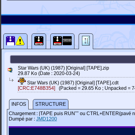
Star Wars (UK) (1987) [Original] [TAPE].zip
29.87 Ko (Date : 2020-03-24)
Star Wars (UK) (1987) [Original] [TAPE].cdt
[CRC:E748B354]
(Packed = 29.65 Ko ; Unpacked = 7
INFOS
STRUCTURE
Chargement : |TAPE puis RUN"" ou CTRL+ENTER(pavé n
Dumpé par :
JMD1200