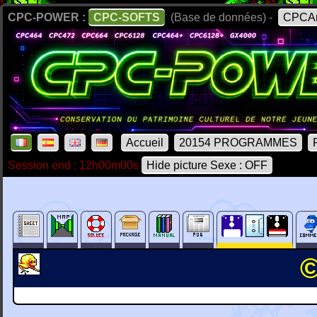
CPC-POWER :
CPC-SOFTS
(Base de données) -
CPCAr
Accueil
20154 PROGRAMMES
Session end : 12h00m00s
Hide picture Sexe : OFF
©