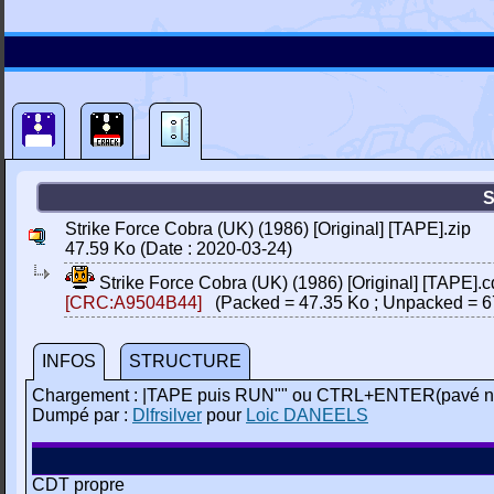
S
Strike Force Cobra (UK) (1986) [Original] [TAPE].zip
47.59 Ko (Date : 2020-03-24)
Strike Force Cobra (UK) (1986) [Original] [TAPE].c
[CRC:A9504B44]
(Packed = 47.35 Ko ; Unpacked = 6
INFOS
STRUCTURE
Chargement : |TAPE puis RUN"" ou CTRL+ENTER(pavé n
Dumpé par :
Dlfrsilver
pour
Loic DANEELS
CDT propre