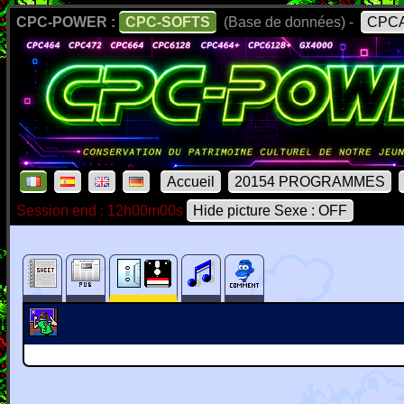
CPC-POWER :
CPC-SOFTS
(Base de données) -
CPCA
Accueil
20154 PROGRAMMES
Session end : 12h00m00s
Hide picture Sexe : OFF