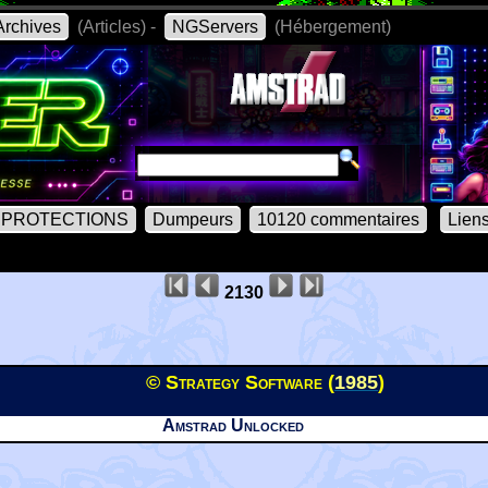
rchives
(Articles) -
NGServers
(Hébergement)
PROTECTIONS
Dumpeurs
10120 commentaires
Lien
2130
© Strategy Software (
1985
)
Amstrad Unlocked