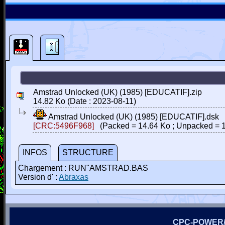
Amstrad Unlocked (UK) (1985) [EDUCATIF].zip
14.82 Ko (Date : 2023-08-11)
Amstrad Unlocked (UK) (1985) [EDUCATIF].dsk
[CRC:5496F968]
(Packed = 14.64 Ko ; Unpacked = 1
INFOS
STRUCTURE
Chargement : RUN"AMSTRAD.BAS
Version d' :
Abraxas
CPC-POWER