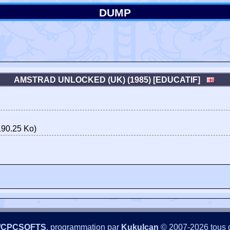
DUMP
AMSTRAD UNLOCKED (UK) (1985) [EDUCATIF]
90.25 Ko)
/CPCSOFTS
, programmation par
Kukulcan
© 2007-2026 tous d