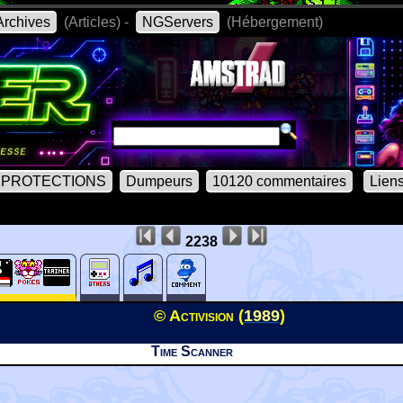
rchives
(Articles) -
NGServers
(Hébergement)
PROTECTIONS
Dumpeurs
10120 commentaires
Lien
2238
© Activision (
1989
)
Time Scanner