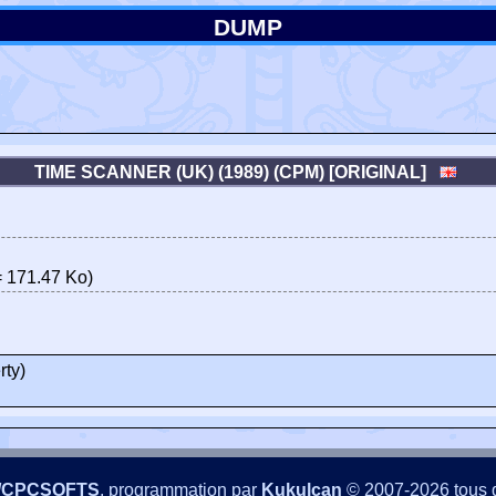
DUMP
TIME SCANNER (UK) (1989) (CPM) [ORIGINAL]
 171.47 Ko)
rty)
/CPCSOFTS
, programmation par
Kukulcan
© 2007-2026 tous d