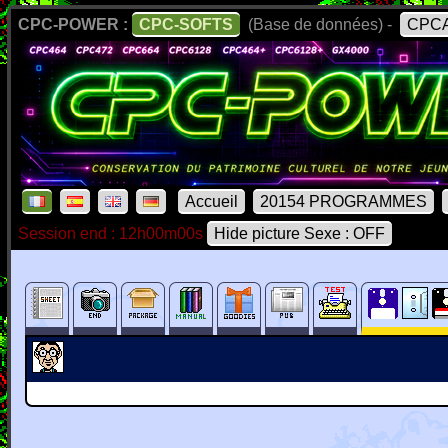
CPC-POWER :
CPC-SOFTS
(Base de données) -
CPCA
Accueil
20154 PROGRAMMES
Session end : 12h00m00s
Hide picture Sexe : OFF