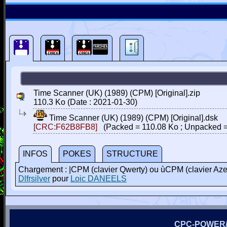
Time Scanner (UK) (1989) (CPM) [Original].zip
110.3 Ko (Date : 2021-01-30)
Time Scanner (UK) (1989) (CPM) [Original].dsk
[CRC:F62B8FB8]
(Packed = 110.08 Ko ; Unpacked =
INFOS
POKES
STRUCTURE
Chargement : |CPM (clavier Qwerty) ou ùCPM (clavier Aze
Dlfrsilver
pour
Loic DANEELS
CPC-POWER