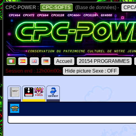
CPC-POWER :
CPC-SOFTS
(Base de données) -
CPCA
Accueil
20154 PROGRAMMES
Session end : 12h00m00s
Hide picture Sexe : OFF