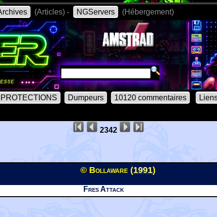
rchives
(Articles) -
NGServers
(Hébergement)
PROTECTIONS
Dumpeurs
10120 commentaires
Lien
2342
© Bollaware (
1991
)
Fres Attack