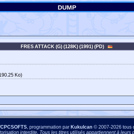
DUMP
FRES ATTACK (G) (128K) (1991) (PD)
190.25 Ko)
/CPCSOFTS
, programmation par
Kukulcan
© 2007-2026 tous d
isation interdite. Tous les titres utilisés appartiennent à leurs p