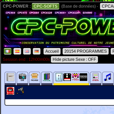
CPC-POWER :
CPC-SOFTS
(Base de données) -
CPCAr
Accueil
20154 PROGRAMMES
Session end : 12h00m00s
Hide picture Sexe : OFF