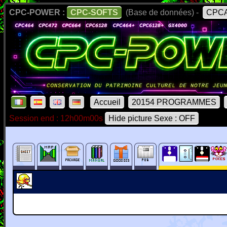
CPC-POWER :
CPC-SOFTS
(Base de données) -
CPCA
Accueil
20154 PROGRAMMES
Session end : 12h00m00s
Hide picture Sexe : OFF