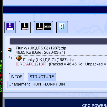
Flunky (UK,I,F,S,G) (1987).zip
46.65 Ko (Date : 2020-03-24)
Flunky (UK,I,F,S,G) (1987).dsk
[CRC:AFC1213F]
(Packed = 46.46 Ko ; Unpacked = 
INFOS
STRUCTURE
Chargement : RUN"FLUNKY.BIN
CPC-POWER