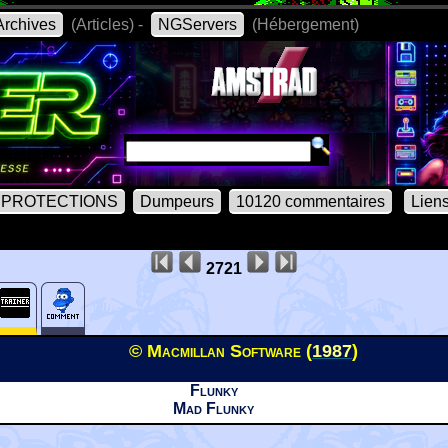
rchives
(Articles) -
NGServers
(Hébergement)
PROTECTIONS
Dumpeurs
10120 commentaires
Lien
2721
© Macmillan Software (
1987
)
Flunky
Mad Flunky