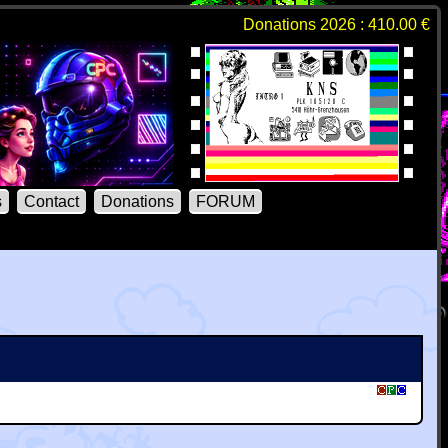
Donations 2026 : 410.00 €
s
Contact
Donations
FORUM