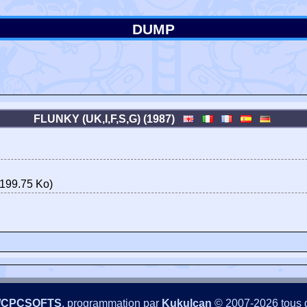
DUMP
FLUNKY (UK,I,F,S,G) (1987)
199.75 Ko)
/CPCSOFTS
, programmation par
Kukulcan
© 2007-2026 tous d