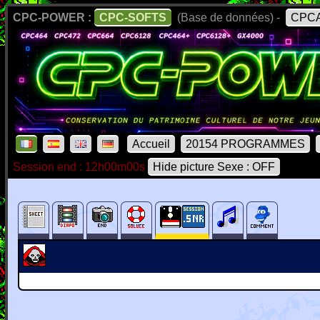
CPC-POWER :
CPC-SOFTS
(Base de données) -
CPCA
Accueil
20154 PROGRAMMES
Session end : 12h00m00s
Hide picture Sexe : OFF