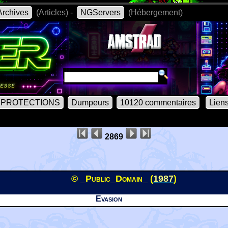
rchives
(Articles) -
NGServers
(Hébergement)
PROTECTIONS
Dumpeurs
10120 commentaires
Lien
2869
© _Public_Domain_ (
1987
)
Evasion