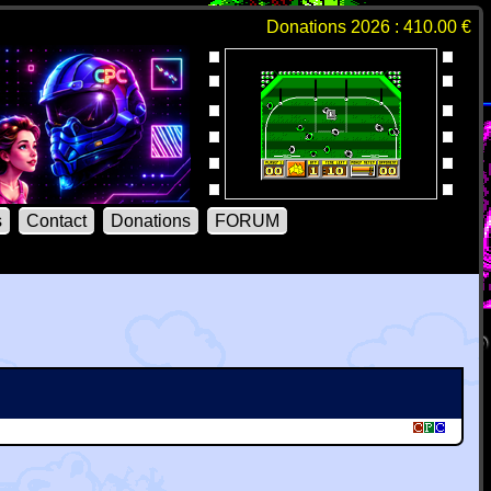
Donations 2026 : 410.00 €
s
Contact
Donations
FORUM