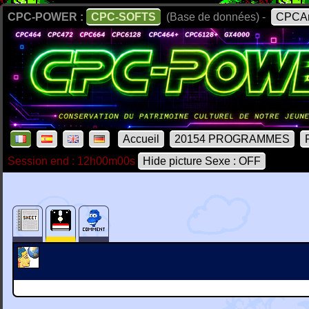
CPC-POWER :
CPC-SOFTS
(Base de données) -
CPCAr
Accueil
20154 PROGRAMMES
Session end : 12h00m00s
Hide picture Sexe : OFF