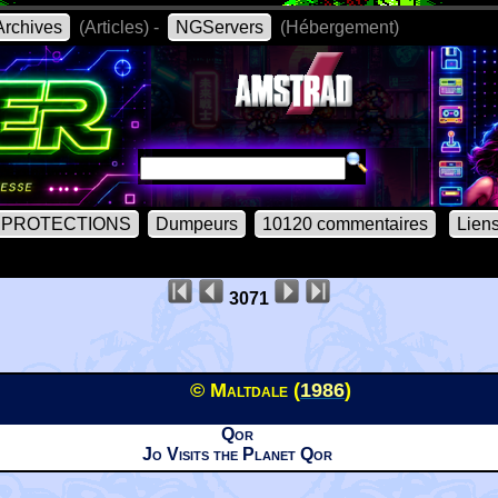
rchives
(Articles) -
NGServers
(Hébergement)
PROTECTIONS
Dumpeurs
10120 commentaires
Lien
3071
© Maltdale (
1986
)
Qor
Jo Visits the Planet Qor