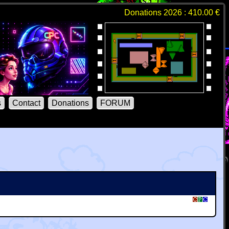
Donations 2026 : 410.00 €
s
Contact
Donations
FORUM