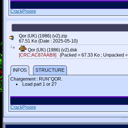
CrackPropre
Qor (UK) (1986) (v2).zip
67.51 Ko (Date : 2025-05-10)
Qor (UK) (1986) (v2).dsk
[CRC:AC87AAB9]
(Packed = 67.33 Ko ; Unpacked =
INFOS
STRUCTURE
Chargement : RUN"QOR.
Load part 1 or 2?
CrackPropre