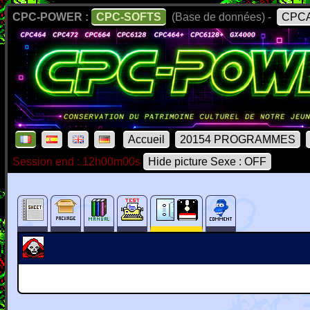
CPC-POWER :
CPC-SOFTS
(Base de données) -
CPCA
Accueil
20154 PROGRAMMES
Session end : 12h00m00s
Hide picture Sexe : OFF