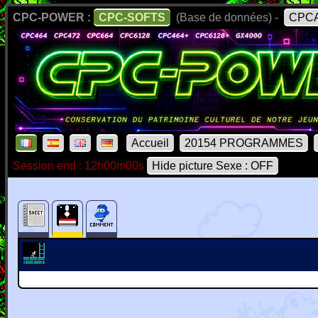
CPC-POWER :
CPC-SOFTS
(Base de données) -
CPCA
Accueil
20154 PROGRAMMES
Session end : 12h00m00s
Hide picture Sexe : OFF