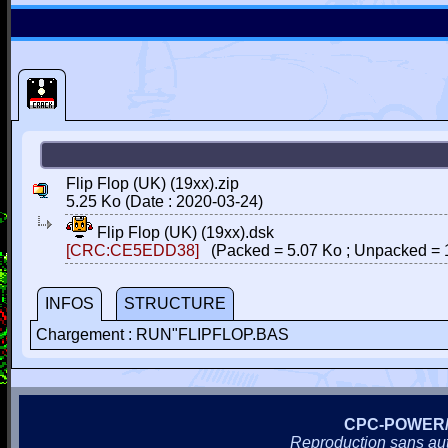
Flip Flop (UK) (19xx).zip
5.25 Ko (Date : 2020-03-24)
Flip Flop (UK) (19xx).dsk
[CRC:CE5EDD38]
(Packed = 5.07 Ko ; Unpacked = 
INFOS
STRUCTURE
Chargement : RUN"FLIPFLOP.BAS
CPC-POWER
Reproduction sans autor