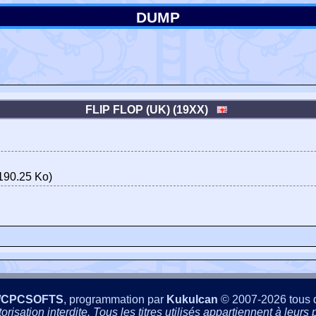
DUMP
FLIP FLOP (UK) (19XX)
190.25 Ko)
/CPCSOFTS
, programmation par
Kukulcan
© 2007-2026 tous d
isation interdite. Tous les titres utilisés appartiennent à leurs p