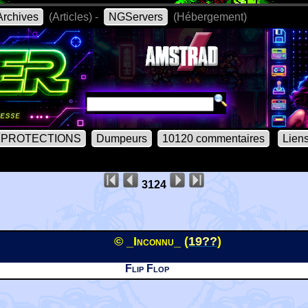
rchives
(Articles) -
NGServers
(Hébergement)
PROTECTIONS
Dumpeurs
10120 commentaires
Lien
3124
© _Inconnu_ (
19??
)
Flip Flop