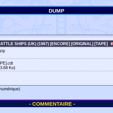
DUMP
ATTLE SHIPS (UK) (1987) [ENCORE] [ORIGINAL] [TAPE]
zip
PE].cdt
3.68 Ko)
numérique)
- COMMENTAIRE -