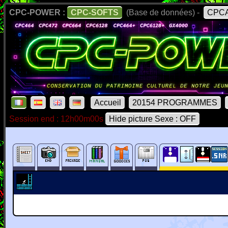
CPC-POWER :
CPC-SOFTS
(Base de données) -
CPCA
Accueil
20154 PROGRAMMES
Session end : 12h00m00s
Hide picture Sexe : OFF