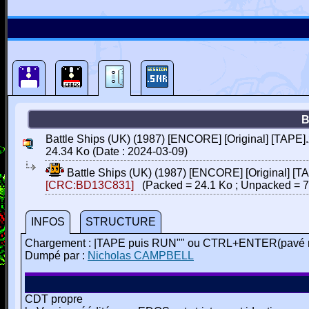
B
Battle Ships (UK) (1987) [ENCORE] [Original] [TAPE].
24.34 Ko (Date : 2024-03-09)
Battle Ships (UK) (1987) [ENCORE] [Original] [TA
[CRC:BD13C831]
(Packed = 24.1 Ko ; Unpacked = 7
INFOS
STRUCTURE
Chargement : |TAPE puis RUN"" ou CTRL+ENTER(pavé 
Dumpé par :
Nicholas CAMPBELL
CDT propre