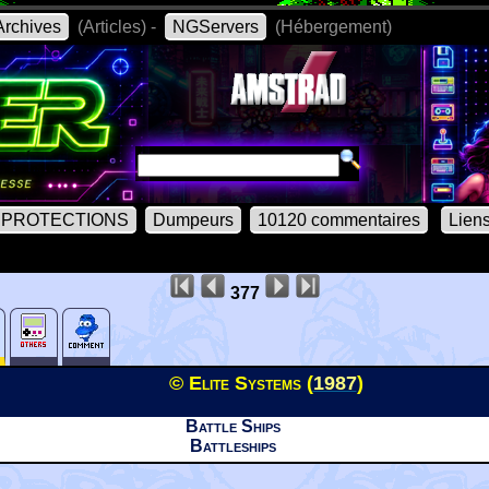
rchives
(Articles) -
NGServers
(Hébergement)
PROTECTIONS
Dumpeurs
10120 commentaires
Lien
377
© Elite Systems (
1987
)
Battle Ships
Battleships