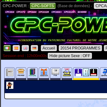
CPC-POWER :
CPC-SOFTS
(Base de données) -
CPCAr
Accueil
20154 PROGRAMMES
Session end : 12h00m00s
Hide picture Sexe : OFF