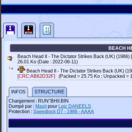
BEACH HE
Beach Head II - The Dictator Strikes Back (UK) (1986) [
26.01 Ko (Date : 2022-06-11)
Beach Head II - The Dictator Strikes Back (UK) (198
[CRC:AB62D32F]
(Packed = 25.75 Ko ; Unpacked = 1
INFOS
STRUCTURE
Chargement : RUN"BHII.BIN
Dumpé par :
Maxit
pour
Loic DANEELS
Protection :
Speedlock D7 - 1986 - AAAA