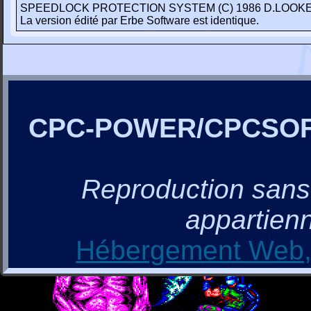
SPEEDLOCK PROTECTION SYSTEM (C) 1986 D.LOOKE
La version édité par Erbe Software est identique.
CPC-POWER/CPCSO
Reproduction sans a
appartienn
Hébergement Web, 