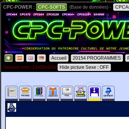
CPC-POWER :
CPC-SOFTS
(Base de données) -
CPCAr
Accueil
20154 PROGRAMMES
Session end : 12h00m00s
Hide picture Sexe : OFF