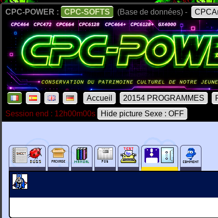
CPC-POWER :
CPC-SOFTS
(Base de données) -
CPCAr
Accueil
20154 PROGRAMMES
Session end : 12h00m00s
Hide picture Sexe : OFF