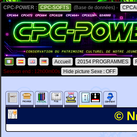
CPC-POWER :
CPC-SOFTS
(Base de données) -
CPCAr
Accueil
20154 PROGRAMMES
Session end : 12h00m00s
Hide picture Sexe : OFF
© N