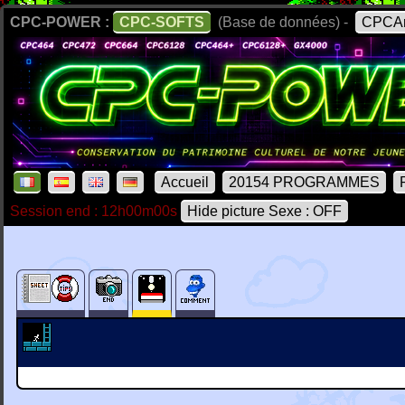
CPC-POWER :
CPC-SOFTS
(Base de données) -
CPCAr
Accueil
20154 PROGRAMMES
Session end : 12h00m00s
Hide picture Sexe : OFF