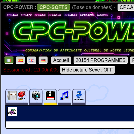
CPC-POWER :
CPC-SOFTS
(Base de données) -
CPCAr
Accueil
20154 PROGRAMMES
Session end : 12h00m00s
Hide picture Sexe : OFF