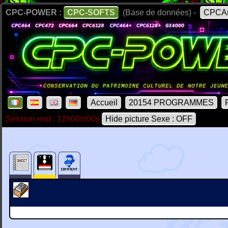
CPC-POWER :
CPC-SOFTS
(Base de données) -
CPCAr
Accueil
20154 PROGRAMMES
Session end : 12h00m00s
Hide picture Sexe : OFF