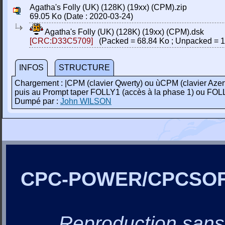
Agatha's Folly (UK) (128K) (19xx) (CPM).zip
69.05 Ko (Date : 2020-03-24)
Agatha's Folly (UK) (128K) (19xx) (CPM).dsk
[CRC:D33C5709]
(Packed = 68.84 Ko ; Unpacked = 1
INFOS
STRUCTURE
Chargement : |CPM (clavier Qwerty) ou ùCPM (clavier Azer
puis au Prompt taper FOLLY1 (accès à la phase 1) ou FOLL
Dumpé par :
John WILSON
CPC-POWER/CPCSO
Reproduction sans a