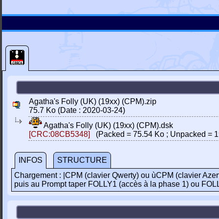
Agatha's Folly (UK) (19xx) (CPM).zip
75.7 Ko (Date : 2020-03-24)
Agatha's Folly (UK) (19xx) (CPM).dsk
[CRC:08CB5348]
(Packed = 75.54 Ko ; Unpacked = 1
INFOS
STRUCTURE
Chargement : |CPM (clavier Qwerty) ou ùCPM (clavier Azer
puis au Prompt taper FOLLY1 (accès à la phase 1) ou FOLL