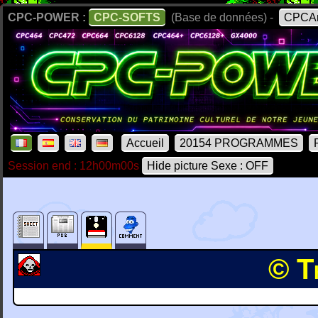
CPC-POWER :
CPC-SOFTS
(Base de données) -
CPCAr
Accueil
20154 PROGRAMMES
Session end : 12h00m00s
Hide picture Sexe : OFF
© T