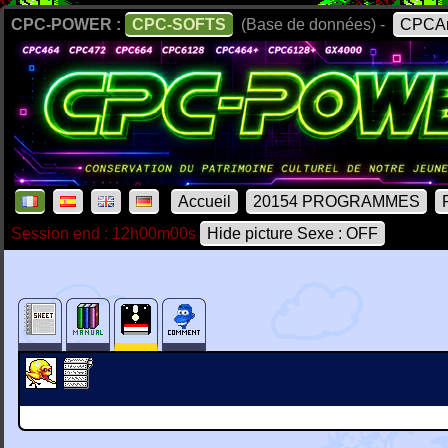
CPC-POWER :
CPC-SOFTS
(Base de données) -
CPCAr
Accueil
20154 PROGRAMMES
Session end : 12h00m00s
Hide picture Sexe : OFF