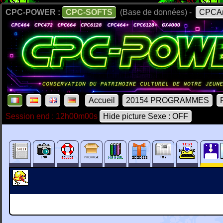
CPC-POWER :
CPC-SOFTS
(Base de données) -
CPCAr
Accueil
20154 PROGRAMMES
Session end : 12h00m00s
Hide picture Sexe : OFF