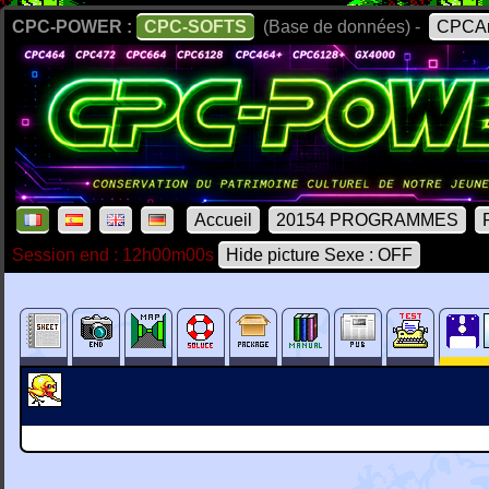
CPC-POWER :
CPC-SOFTS
(Base de données) -
CPCAr
Accueil
20154 PROGRAMMES
Session end : 12h00m00s
Hide picture Sexe : OFF