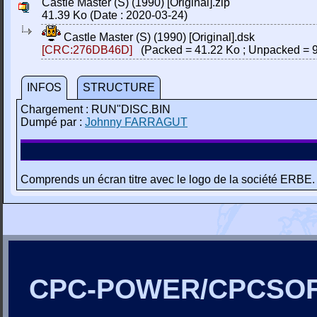
Castle Master (S) (1990) [Original].zip
41.39 Ko (Date : 2020-03-24)
Castle Master (S) (1990) [Original].dsk
[CRC:276DB46D]
(Packed = 41.22 Ko ; Unpacked = 9
INFOS
STRUCTURE
Chargement : RUN"DISC.BIN
Dumpé par :
Johnny FARRAGUT
Comprends un écran titre avec le logo de la société ERBE.
CPC-POWER/CPCSO