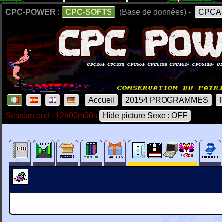
CPC-POWER :
CPC-SOFTS
(Base de données) -
CPCAr
Accueil
20154 PROGRAMMES
Session end : 12h00m00s
Hide picture Sexe : OFF