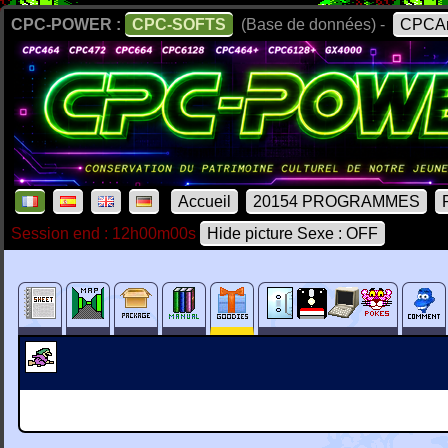
CPC-POWER :
CPC-SOFTS
(Base de données) -
CPCAr
Accueil
20154 PROGRAMMES
Session end : 12h00m00s
Hide picture Sexe : OFF