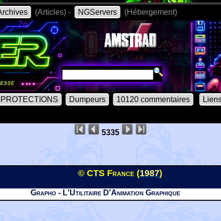
rchives
(Articles) -
NGServers
(Hébergement)
PROTECTIONS
Dumpeurs
10120 commentaires
Lien
5335
© CTS France (
1987
)
Grapho - L'Utilitaire D'Animation Graphique