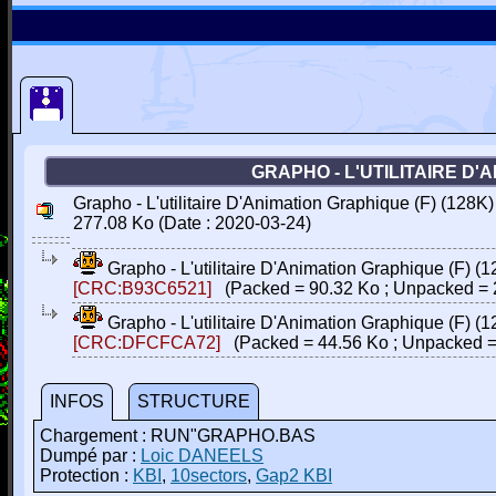
GRAPHO - L'UTILITAIRE D'A
Grapho - L'utilitaire D'Animation Graphique (F) (128K)
277.08 Ko (Date : 2020-03-24)
Grapho - L'utilitaire D'Animation Graphique (F) (
[CRC:B93C6521]
(Packed = 90.32 Ko ; Unpacked = 
Grapho - L'utilitaire D'Animation Graphique (F) (1
[CRC:DFCFCA72]
(Packed = 44.56 Ko ; Unpacked =
INFOS
STRUCTURE
Chargement : RUN"GRAPHO.BAS
Dumpé par :
Loic DANEELS
Protection :
KBI
,
10sectors
,
Gap2 KBI