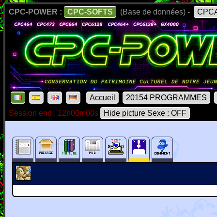
CPC-POWER :
CPC-SOFTS
(Base de données) -
CPCA
Accueil
20154 PROGRAMMES
Session end : 12h00m00s
Hide picture Sexe : OFF