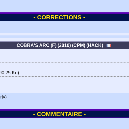
- CORRECTIONS -
COBRA'S ARC (F) (2010) (CPM) (HACK)
90.25 Ko)
rty)
- COMMENTAIRE -