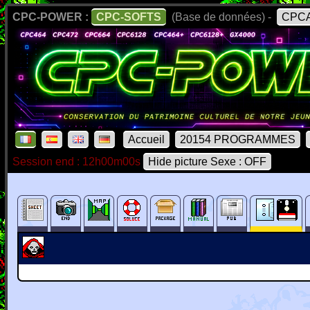
CPC-POWER :
CPC-SOFTS
(Base de données) -
CPCA
Accueil
20154 PROGRAMMES
Session end : 12h00m00s
Hide picture Sexe : OFF