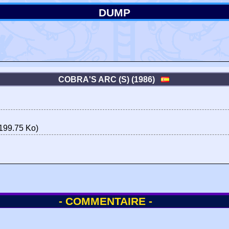
DUMP
COBRA'S ARC (S) (1986)
199.75 Ko)
- COMMENTAIRE -