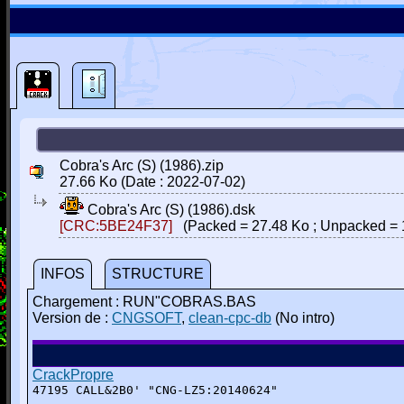
Cobra's Arc (S) (1986).zip
27.66 Ko (Date : 2022-07-02)
Cobra's Arc (S) (1986).dsk
[CRC:5BE24F37]
(Packed = 27.48 Ko ; Unpacked = 
INFOS
STRUCTURE
Chargement : RUN"COBRAS.BAS
Version de :
CNGSOFT
,
clean-cpc-db
(No intro)
CrackPropre
47195 CALL&2B0' "CNG-LZ5:20140624"