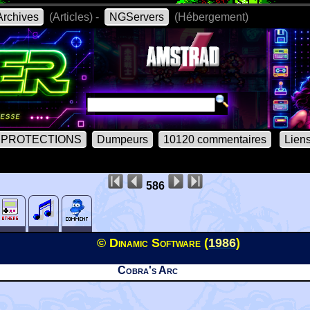
rchives
(Articles) -
NGServers
(Hébergement)
PROTECTIONS
Dumpeurs
10120 commentaires
Lien
586
© Dinamic Software (
1986
)
Cobra's Arc