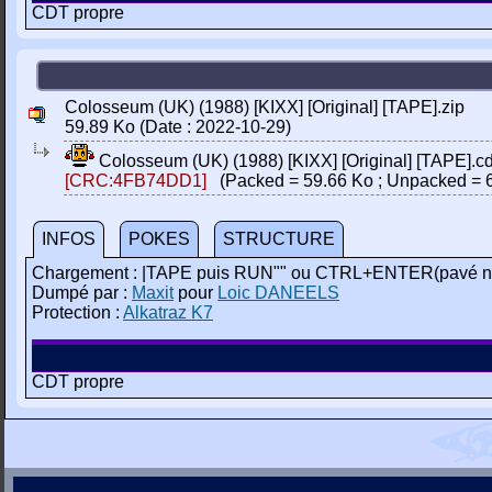
CDT propre
Colosseum (UK) (1988) [KIXX] [Original] [TAPE].zip
59.89 Ko (Date : 2022-10-29)
Colosseum (UK) (1988) [KIXX] [Original] [TAPE].cd
[CRC:4FB74DD1]
(Packed = 59.66 Ko ; Unpacked = 6
INFOS
POKES
STRUCTURE
Chargement : |TAPE puis RUN"" ou CTRL+ENTER(pavé n
Dumpé par :
Maxit
pour
Loic DANEELS
Protection :
Alkatraz K7
CDT propre