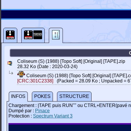
Coliseum (S) (1988) [Topo Soft] [Original] [TAPE].zip
28.32 Ko (Date : 2020-03-24)
Coliseum (S) (1988) [Topo Soft] [Original] [TAPE].c
[CRC:301C2338]
(Packed = 28.09 Ko ; Unpacked = 6
INFOS
POKES
STRUCTURE
Chargement : |TAPE puis RUN"" ou CTRL+ENTER(pavé n
Dumpé par :
Pinace
Protection :
Spectrum Variant 3