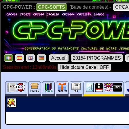
CPC-POWER :
CPC-SOFTS
(Base de données) -
CPCAr
Accueil
20154 PROGRAMMES
Session end : 12h00m00s
Hide picture Sexe : OFF