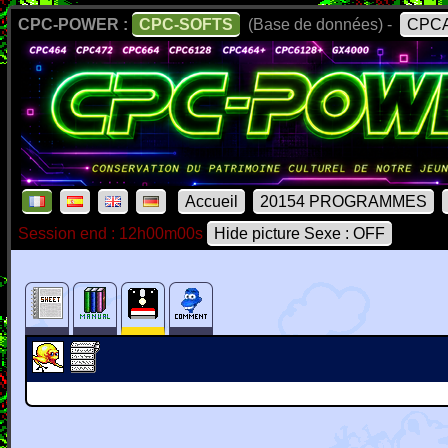
CPC-POWER :
CPC-SOFTS
(Base de données) -
CPCA
Accueil
20154 PROGRAMMES
Session end : 12h00m00s
Hide picture Sexe : OFF