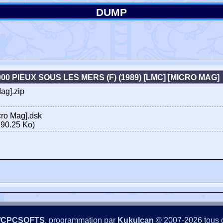
DUMP
000 PIEUX SOUS LES MERS (F) (1989) [LMC] [MICRO MAG
ag].zip
cro Mag].dsk
90.25 Ko)
/CPCSOFTS
, programmation par
Kukulcan
© 2007-2026 tous d