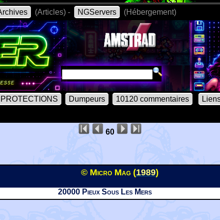
rchives
(Articles) -
NGServers
(Hébergement)
PROTECTIONS
Dumpeurs
10120 commentaires
Lien
60
© Micro Mag (
1989
)
20000 Pieux Sous Les Mers