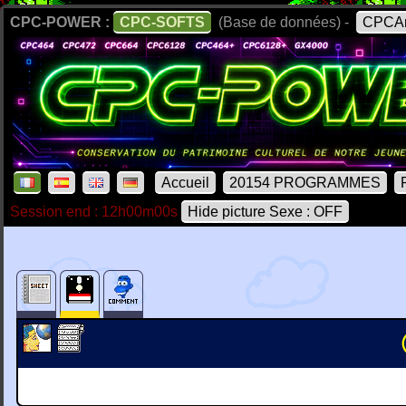
CPC-POWER :
CPC-SOFTS
(Base de données) -
CPCAr
Accueil
20154 PROGRAMMES
Session end : 12h00m00s
Hide picture Sexe : OFF