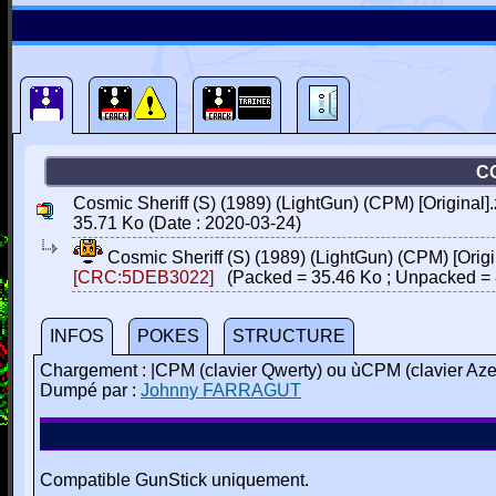
CO
Cosmic Sheriff (S) (1989) (LightGun) (CPM) [Original].
35.71 Ko (Date : 2020-03-24)
Cosmic Sheriff (S) (1989) (LightGun) (CPM) [Origi
[CRC:5DEB3022]
(Packed = 35.46 Ko ; Unpacked = 
INFOS
POKES
STRUCTURE
Chargement : |CPM (clavier Qwerty) ou ùCPM (clavier Aze
Dumpé par :
Johnny FARRAGUT
Compatible GunStick uniquement.