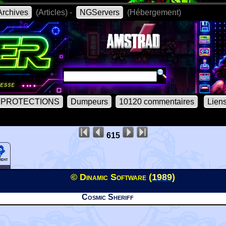
rchives
(Articles) -
NGServers
(Hébergement)
PROTECTIONS
Dumpeurs
10120 commentaires
Lien
615
© Dinamic Software (
1989
)
Cosmic Sheriff