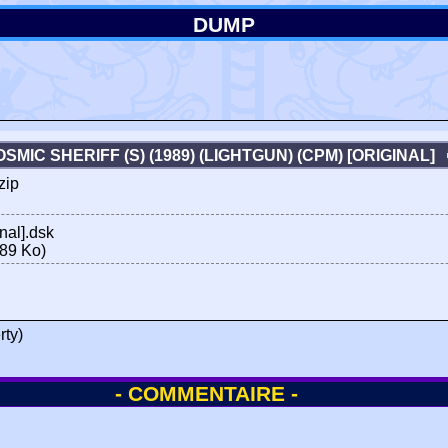
DUMP
SMIC SHERIFF (S) (1989) (LIGHTGUN) (CPM) [ORIGINAL]
zip
nal].dsk
89 Ko)
rty)
- COMMENTAIRE -