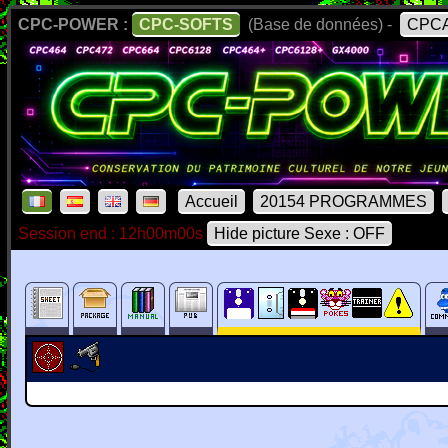
CPC-POWER :
CPC-SOFTS
(Base de données) -
CPCA
Accueil
20154 PROGRAMMES
Session end : 12h00m00s
Hide picture Sexe : OFF