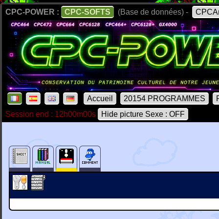
CPC-POWER :
CPC-SOFTS
(Base de données) -
CPCAr
Accueil
20154 PROGRAMMES
Session end : 12h00m00s
Hide picture Sexe : OFF