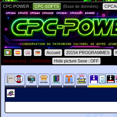
CPC-POWER :
CPC-SOFTS
(Base de données) -
CPCAr
Accueil
20154 PROGRAMMES
Session end : 12h00m00s
Hide picture Sexe : OFF