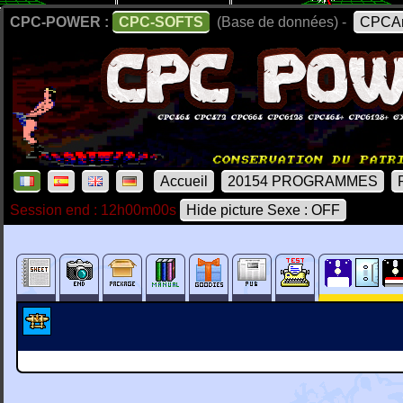
CPC-POWER :
CPC-SOFTS
(Base de données) -
CPCAr
Accueil
20154 PROGRAMMES
Session end : 12h00m00s
Hide picture Sexe : OFF