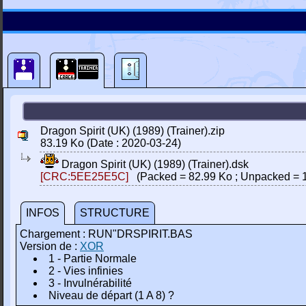
Dragon Spirit (UK) (1989) (Trainer).zip
83.19 Ko (Date : 2020-03-24)
Dragon Spirit (UK) (1989) (Trainer).dsk
[CRC:5EE25E5C]
(Packed = 82.99 Ko ; Unpacked = 
INFOS
STRUCTURE
Chargement : RUN"DRSPIRIT.BAS
Version de :
XOR
1 - Partie Normale
2 - Vies infinies
3 - Invulnérabilité
Niveau de départ (1 A 8) ?