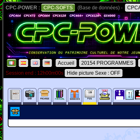
CPC-POWER :
CPC-SOFTS
(Base de données) -
CPCA
Accueil
20154 PROGRAMMES
Session end : 12h00m00s
Hide picture Sexe : OFF