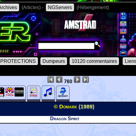
rchives
(Articles) -
NGServers
(Hébergement)
PROTECTIONS
Dumpeurs
10120 commentaires
Lien
760
© Domark (
1989
)
Dragon Spirit