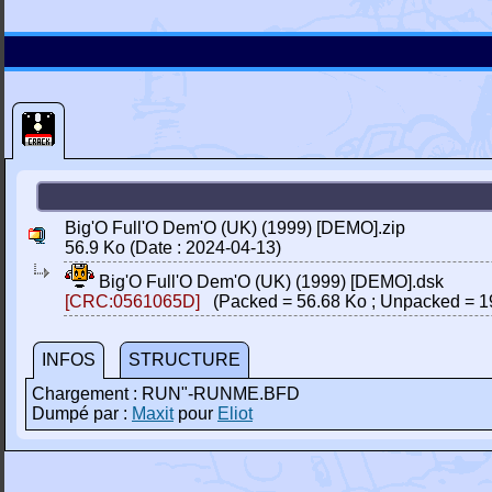
Big'O Full'O Dem'O (UK) (1999) [DEMO].zip
56.9 Ko (Date : 2024-04-13)
Big'O Full'O Dem'O (UK) (1999) [DEMO].dsk
[CRC:0561065D]
(Packed = 56.68 Ko ; Unpacked = 1
INFOS
STRUCTURE
Chargement : RUN"-RUNME.BFD
Dumpé par :
Maxit
pour
Eliot