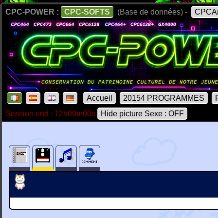
CPC-POWER :
CPC-SOFTS
(Base de données) -
CPCAr
Accueil
20154 PROGRAMMES
Session end : 12h00m00s
Hide picture Sexe : OFF