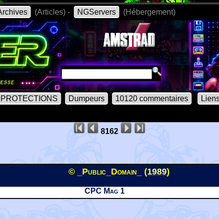
rchives
(Articles) -
NGServers
(Hébergement)
PROTECTIONS
Dumpeurs
10120 commentaires
Lien
8162
© _Public_Domain_ (
1989
)
CPC Mag 1