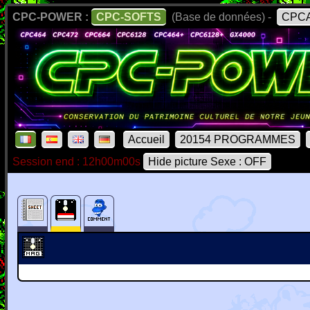
CPC-POWER :
CPC-SOFTS
(Base de données) -
CPCA
Accueil
20154 PROGRAMMES
Session end : 12h00m00s
Hide picture Sexe : OFF