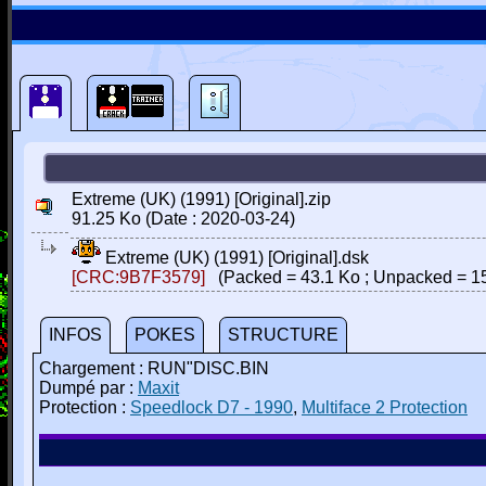
Extreme (UK) (1991) [Original].zip
91.25 Ko (Date : 2020-03-24)
Extreme (UK) (1991) [Original].dsk
[CRC:9B7F3579]
(Packed = 43.1 Ko ; Unpacked = 1
INFOS
POKES
STRUCTURE
Chargement : RUN"DISC.BIN
Dumpé par :
Maxit
Protection :
Speedlock D7 - 1990
,
Multiface 2 Protection