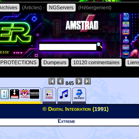
rchives
(Articles) -
NGServers
(Hébergement)
PROTECTIONS
Dumpeurs
10120 commentaires
Lien
845
© Digital Integration (
1991
)
Extreme