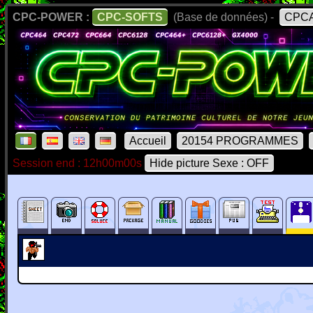
CPC-POWER :
CPC-SOFTS
(Base de données) -
CPCA
Accueil
20154 PROGRAMMES
Session end : 12h00m00s
Hide picture Sexe : OFF