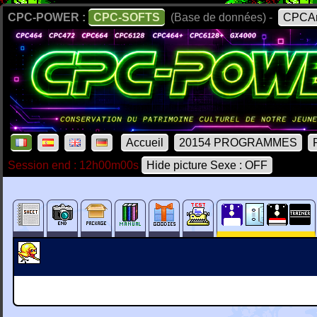
CPC-POWER :
CPC-SOFTS
(Base de données) -
CPCAr
Accueil
20154 PROGRAMMES
Session end : 12h00m00s
Hide picture Sexe : OFF