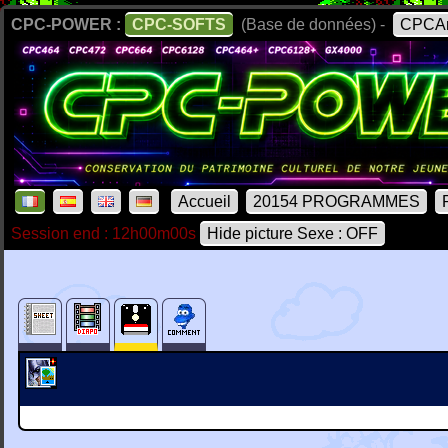
CPC-POWER :
CPC-SOFTS
(Base de données) -
CPCAr
Accueil
20154 PROGRAMMES
Session end : 12h00m00s
Hide picture Sexe : OFF