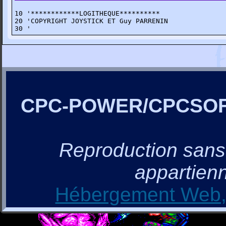
10 '************LOGITHEQUE**********

20 'COPYRIGHT JOYSTICK ET Guy PARRENIN

30 '
CPC-POWER/CPCSO
Reproduction sans a
appartienn
Hébergement Web, 