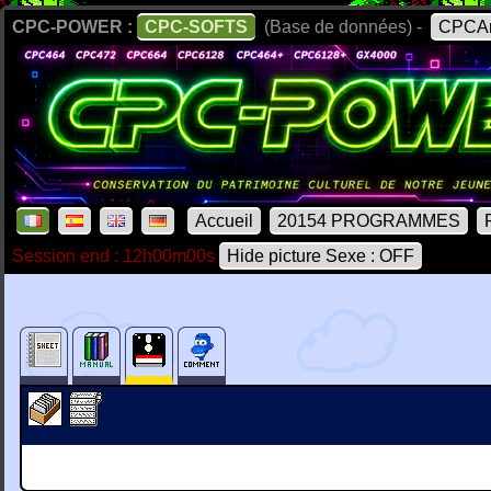
CPC-POWER :
CPC-SOFTS
(Base de données) -
CPCAr
Accueil
20154 PROGRAMMES
Session end : 12h00m00s
Hide picture Sexe : OFF