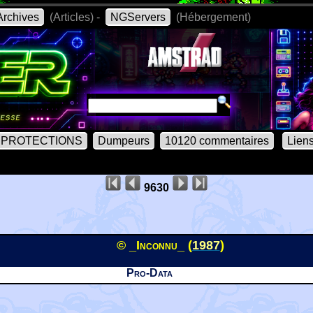
rchives
(Articles) -
NGServers
(Hébergement)
PROTECTIONS
Dumpeurs
10120 commentaires
Lien
9630
© _Inconnu_ (
1987
)
Pro-Data