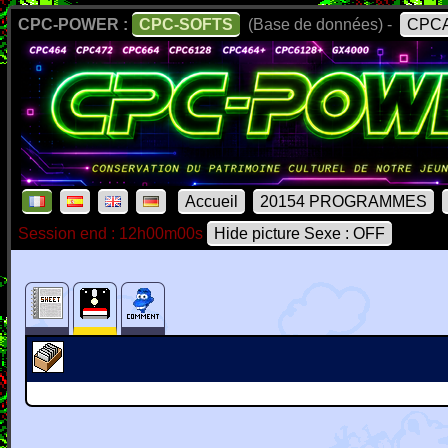
CPC-POWER :
CPC-SOFTS
(Base de données) -
CPCA
Accueil
20154 PROGRAMMES
Session end : 12h00m00s
Hide picture Sexe : OFF