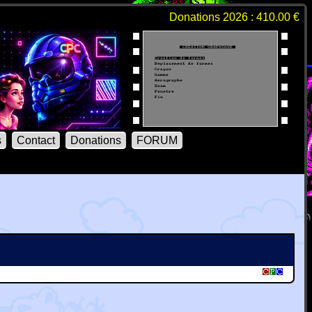
Donations 2026 : 410.00 €
s
Contact
Donations
FORUM