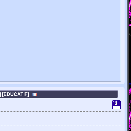
L] [EDUCATIF]