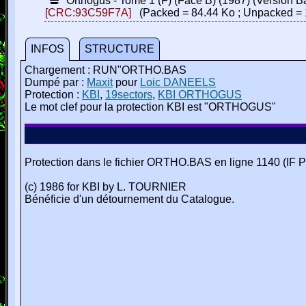
Orthogus - Tome 1 (F) (Face B) (1987) (Version Ba
[CRC:93C59F7A]
(Packed = 84.44 Ko ; Unpacked = 
INFOS
STRUCTURE
Chargement : RUN"ORTHO.BAS
Dumpé par :
Maxit
pour
Loic DANEELS
Protection :
KBI
,
19sectors
,
KBI ORTHOGUS
Le mot clef pour la protection KBI est "ORTHOGUS"
Protection dans le fichier ORTHO.BAS en ligne 1140
(c) 1986 for KBI by L. TOURNIER
Bénéficie d'un détournement du Catalogue.