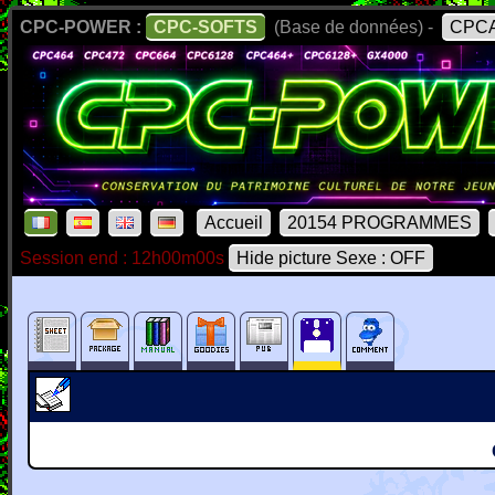
CPC-POWER :
CPC-SOFTS
(Base de données) -
CPCA
Accueil
20154 PROGRAMMES
Session end : 12h00m00s
Hide picture Sexe : OFF