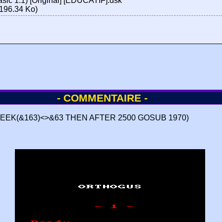
sic 1.1) [Original] [EDUCATIF].dsk
196.34 Ko)
- COMMENTAIRE -
 (IF PEEK(&163)<>&63 THEN AFTER 2500 GOSUB 1970)