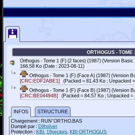
ORTHOGUS - TOME 1 
Orthogus - Tome 1 (F) (2 faces) (1987) (Version Basic
166.58 Ko (Date : 2023-08-11)
Orthogus - Tome 1 (F) (Face A) (1987) (Version B
[CRC:EDF2ABE1]
(Packed = 81.43 Ko ; Unpacked =
Orthogus - Tome 1 (F) (Face B) (1987) (Version B
[CRC:BE04494B]
(Packed = 84.57 Ko ; Unpacked = 
INFOS
STRUCTURE
Chargement : RUN"ORTHO.BAS
Dumpé par :
Dlfrsilver
Protection :
KBI
,
19sectors
,
KBI ORTHOGUS