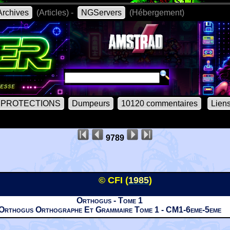
rchives
(Articles) -
NGServers
(Hébergement)
PROTECTIONS
Dumpeurs
10120 commentaires
Lien
9789
© CFI (
1985
)
Orthogus - Tome 1
Orthogus Orthographe Et Grammaire Tome 1 - CM1-6eme-5eme