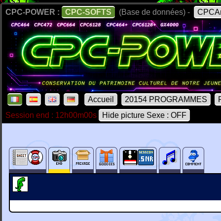
CPC-POWER :
CPC-SOFTS
(Base de données) -
CPCAr
Accueil
20154 PROGRAMMES
Session end : 12h00m00s
Hide picture Sexe : OFF