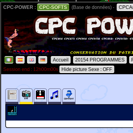
CPC-POWER :
CPC-SOFTS
(Base de données) -
CPCAr
Accueil
20154 PROGRAMMES
Session end : 12h00m00s
Hide picture Sexe : OFF