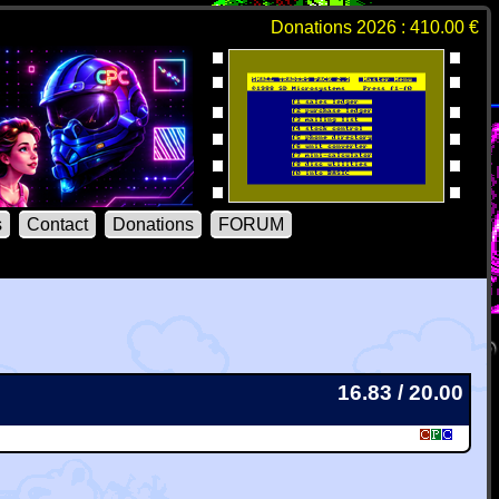
Donations 2026 : 410.00 €
s
Contact
Donations
FORUM
16.83 / 20.00