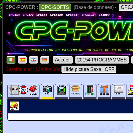
CPC-POWER :
CPC-SOFTS
(Base de données) -
CPCA
Accueil
20154 PROGRAMMES
Session end : 12h00m00s
Hide picture Sexe : OFF