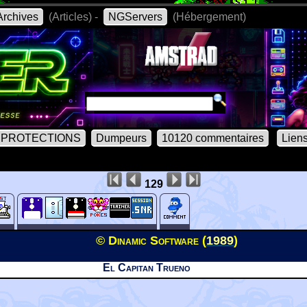
rchives
(Articles) -
NGServers
(Hébergement)
PROTECTIONS
Dumpeurs
10120 commentaires
Lien
129
© Dinamic Software (
1989
)
El Capitan Trueno